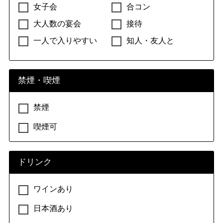
女子会
合コン
大人数の宴会
接待
一人で入りやすい
知人・友人と
禁煙・喫煙
禁煙
喫煙可
ドリンク
ワインあり
日本酒あり