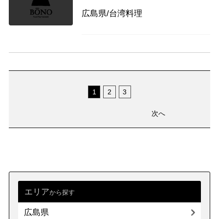
広島県/台湾料理
1
2
3
次へ
エリア
から探す
広島県