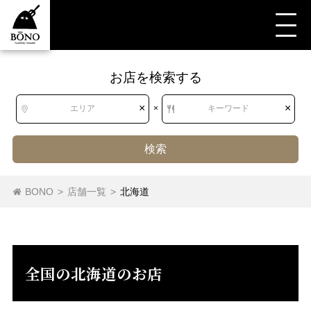
お店を検索する
すべて
すべて
北海道
カフェ
×
×
エリア
×
キーワード
検索
北海道
北海道
カフェ
BONO
>
店舗一覧
>
北海道
東北
青森県
岩手県
宮城県
秋田県
山形県
福島県
全国の北海道のお店
関東
茨城県
栃木県
群馬県
埼玉県