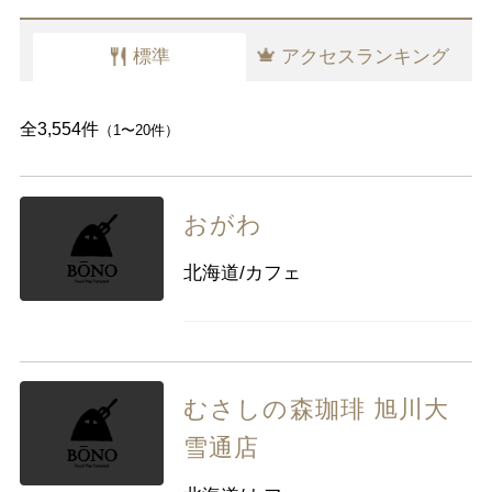
千葉県
東京都
神奈川県
標準
アクセスランキング
中部
新潟県
富山県
石川県
福井県
山梨県
長野県
岐阜県
静岡県
全3,554件
（1〜20件）
愛知県
おがわ
近畿
三重県
滋賀県
京都
大阪府
北海道/カフェ
兵庫県
奈良県
和歌山県
中国
鳥取県
島根県
岡山県
広島県
山口県
むさしの森珈琲 旭川大
雪通店
四国
徳島県
香川県
愛媛県
高知県