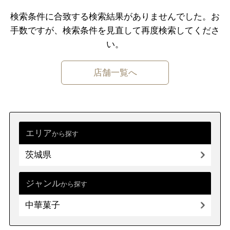
ジュースバー
パンケーキ
ドーナツ
千葉県
東京都
神奈川県
検索条件に合致する検索結果がありませんでした。
お
フレンチトースト
手数ですが、検索条件を⾒直して再度検索してくださ
中部
新潟県
富山県
石川県
福井県
い。
山梨県
長野県
岐阜県
静岡県
洋菓子
店舗一覧へ
愛知県
ケーキ
チョコレート
マカロン
バームクーヘン
近畿
三重県
滋賀県
京都
大阪府
洋菓子（その他）
兵庫県
奈良県
和歌山県
エリア
から探す
和菓子・甘味処
茨城県
中国
鳥取県
島根県
岡山県
広島県
どら焼き
大福
せんべい
和菓子
甘味処
山口県
ジャンル
から探す
たい焼き・大判焼き
中華菓子
四国
徳島県
香川県
愛媛県
高知県
中華菓子