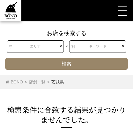
お店を検索する
すべて
すべて
茨城県
スイーツ
中華菓子
×
×
エリア
×
キーワード
検索
北海道
北海道
BONO
>
店舗一覧
>
茨城県
スイーツ（その他）
アサイーボウル
タピオカ
スイーツ（その他）
東北
青森県
岩手県
宮城県
秋田県
検索条件に合致する結果が⾒つかり
山形県
福島県
アイスクリーム
ソフトクリーム
かき氷
ませんでした。
クレープ
パフェ
フルーツパーラー
関東
茨城県
栃木県
群馬県
埼玉県