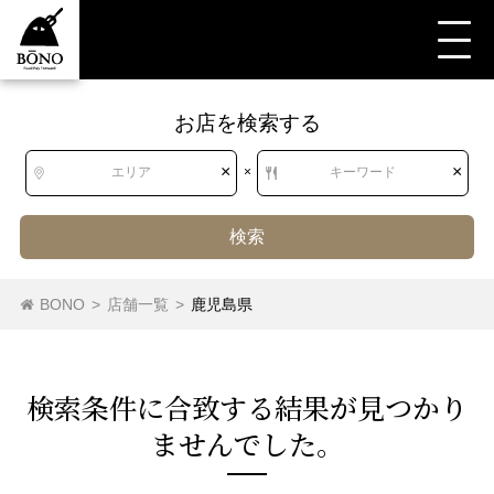
お店を検索する
すべて
すべて
鹿児島県
和食
魚介料理・海鮮料理
あんこう
×
×
エリア
×
キーワード
検索
北海道
北海道
魚介料理・海鮮料理
ふぐ
かに
すっぽん
BONO
>
店舗一覧
>
鹿児島県
あんこう
東北
青森県
岩手県
宮城県
秋田県
検索条件に合致する結果が⾒つかり
山形県
福島県
ませんでした。
関東
茨城県
栃木県
群馬県
埼玉県