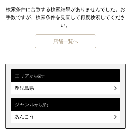
千葉県
東京都
神奈川県
検索条件に合致する検索結果がありませんでした。
お
手数ですが、検索条件を⾒直して再度検索してくださ
中部
新潟県
富山県
石川県
福井県
い。
山梨県
長野県
岐阜県
静岡県
店舗一覧へ
愛知県
近畿
三重県
滋賀県
京都
大阪府
兵庫県
奈良県
和歌山県
エリア
から探す
鹿児島県
中国
鳥取県
島根県
岡山県
広島県
山口県
ジャンル
から探す
あんこう
四国
徳島県
香川県
愛媛県
高知県