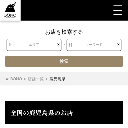
お店を検索する
すべて
すべて
鹿児島県
居酒屋・ダイニングバー
ダイニングバー
×
×
エリア
×
キーワード
検索
北海道
北海道
BONO
>
店舗一覧
>
鹿児島県
居酒屋
東北
青森県
岩手県
宮城県
秋田県
ダイニングバー
山形県
福島県
全国の鹿児島県のお店
居酒屋・ダイニングバー（その他）
関東
茨城県
栃木県
群馬県
埼玉県