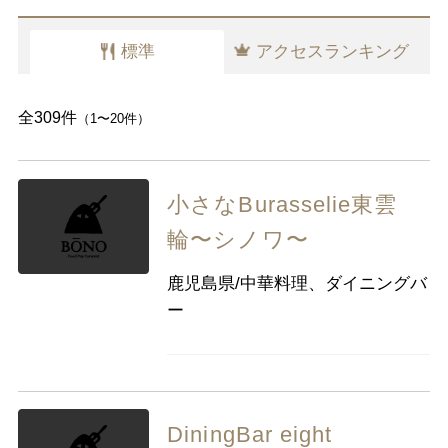
千葉県
東京都
神奈川県
立ち飲み居酒屋・バー
バル・バール
肉バル
標準
アクセスランキング
ビアホール・ビアレストラン
中部
新潟県
富山県
石川県
福井県
居酒屋・ダイニングバー（その他）
山梨県
長野県
岐阜県
静岡県
全309件
（1〜20件）
愛知県
小さなBurasselie東雲
近畿
三重県
滋賀県
京都
大阪府
輪〜シノワ〜
兵庫県
奈良県
和歌山県
鹿児島県/中華料理、ダイニングバ
中国
鳥取県
島根県
岡山県
広島県
ー
山口県
四国
徳島県
香川県
愛媛県
高知県
DiningBar eight