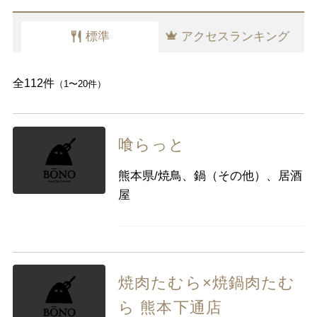
千葉県
東京都
神奈川県
標準
アクセスランキング
中部
新潟県
富山県
石川県
福井県
山梨県
長野県
岐阜県
静岡県
全112件
（1〜20件）
愛知県
喰らっと
近畿
三重県
滋賀県
京都
大阪府
熊本県/焼鳥、鍋（その他）、居酒
兵庫県
奈良県
和歌山県
屋
中国
鳥取県
島根県
岡山県
広島県
山口県
焼肉たむら×焼鍋肉たむ
四国
徳島県
香川県
愛媛県
高知県
ら 熊本下通店