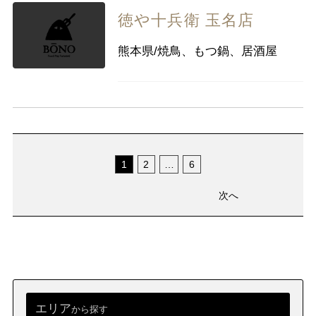
徳や十兵衛 玉名店
熊本県/焼鳥、もつ鍋、居酒屋
1
2
…
6
次へ
エリア
から探す