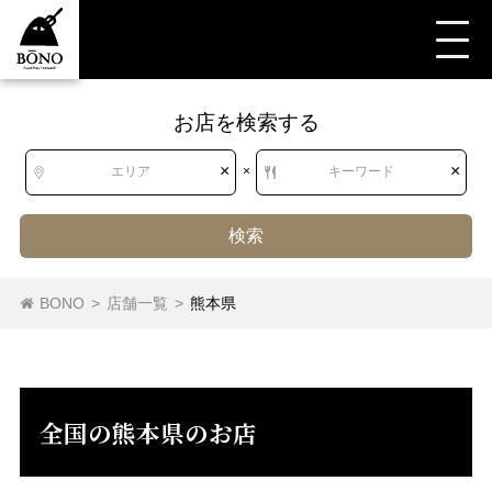
お店を検索する
すべて
すべて
熊本県
鍋
×
×
エリア
×
キーワード
検索
北海道
北海道
水炊き
ちりとり鍋・てっちゃん鍋
中国鍋・火鍋
BONO
>
店舗一覧
>
熊本県
韓国鍋
タイスキ
鍋（その他）
ちゃんこ鍋
東北
青森県
岩手県
宮城県
秋田県
うどんすき
もつ鍋
山形県
福島県
全国の熊本県のお店
関東
茨城県
栃木県
群馬県
埼玉県