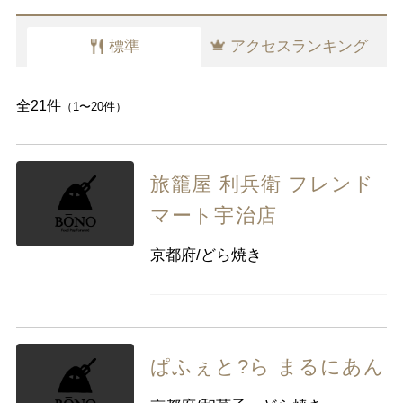
千葉県
東京都
神奈川県
標準
アクセスランキング
中部
新潟県
富山県
石川県
福井県
山梨県
長野県
岐阜県
静岡県
全21件
（1〜20件）
愛知県
旅籠屋 利兵衛 フレンド
近畿
三重県
滋賀県
京都
大阪府
マート宇治店
兵庫県
奈良県
和歌山県
京都府/どら焼き
中国
鳥取県
島根県
岡山県
広島県
山口県
ぱふぇと?ら まるにあん
四国
徳島県
香川県
愛媛県
高知県