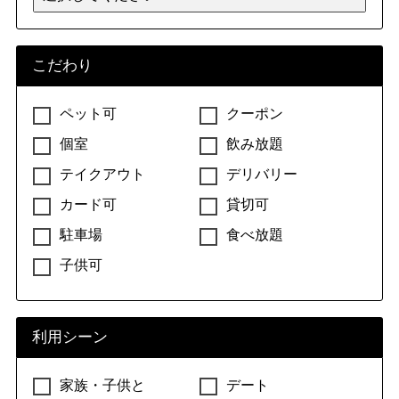
こだわり
ペット可
クーポン
個室
飲み放題
テイクアウト
デリバリー
カード可
貸切可
駐車場
食べ放題
子供可
利用シーン
家族・子供と
デート