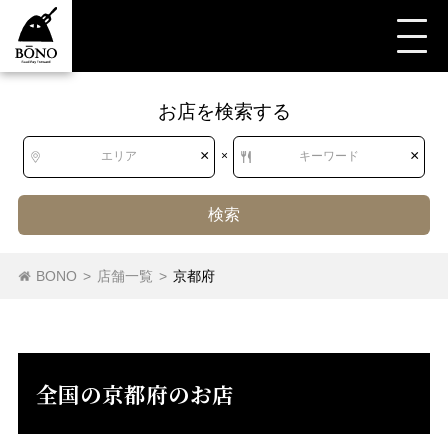
お店を検索する
すべて
すべて
京都府
スイーツ
和菓子・甘味処
どら焼き
×
×
エリア
×
キーワード
検索
北海道
北海道
どら焼き
大福
せんべい
和菓子
甘味処
BONO
>
店舗一覧
>
京都府
たい焼き・大判焼き
東北
青森県
岩手県
宮城県
秋田県
山形県
福島県
全国の京都府のお店
関東
茨城県
栃木県
群馬県
埼玉県