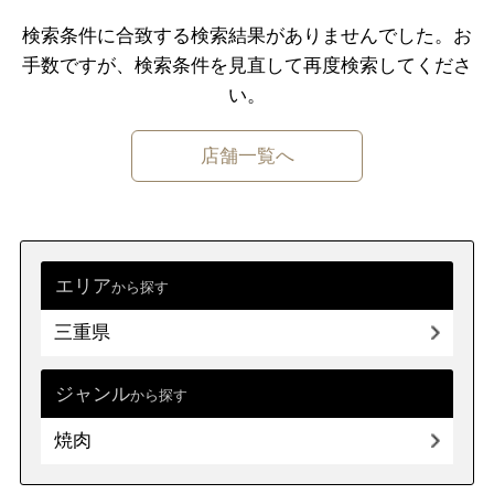
千葉県
東京都
神奈川県
検索条件に合致する検索結果がありませんでした。
お
手数ですが、検索条件を⾒直して再度検索してくださ
中部
新潟県
富山県
石川県
福井県
い。
山梨県
長野県
岐阜県
静岡県
店舗一覧へ
愛知県
近畿
三重県
滋賀県
京都
大阪府
兵庫県
奈良県
和歌山県
エリア
から探す
三重県
中国
鳥取県
島根県
岡山県
広島県
山口県
ジャンル
から探す
焼肉
四国
徳島県
香川県
愛媛県
高知県