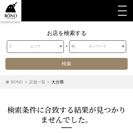
お店を検索する
すべて
すべて
大分県
和食
うなぎ・どじょう・あなご
あなご
×
×
エリア
×
キーワード
検索
北海道
北海道
うなぎ
どじょう
あなご
BONO
>
店舗一覧
>
大分県
東北
青森県
岩手県
宮城県
秋田県
検索条件に合致する結果が⾒つかり
山形県
福島県
ませんでした。
関東
茨城県
栃木県
群馬県
埼玉県