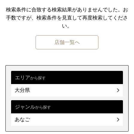
千葉県
東京都
神奈川県
検索条件に合致する検索結果がありませんでした。
お
手数ですが、検索条件を⾒直して再度検索してくださ
中部
新潟県
富山県
石川県
福井県
い。
山梨県
長野県
岐阜県
静岡県
店舗一覧へ
愛知県
近畿
三重県
滋賀県
京都
大阪府
兵庫県
奈良県
和歌山県
エリア
から探す
大分県
中国
鳥取県
島根県
岡山県
広島県
山口県
ジャンル
から探す
あなご
四国
徳島県
香川県
愛媛県
高知県