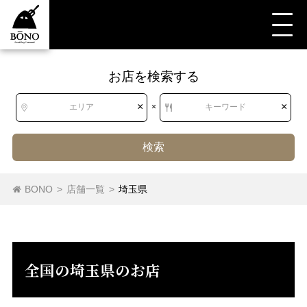
お店を検索する
すべて
すべて
埼玉県
レストラン（その他）
レストラン（その他）
×
×
エリア
×
キーワード
炭火焼き
検索
北海道
北海道
BONO
>
店舗一覧
>
埼玉県
屋形船・クルージング
レストラン（その他）
東北
青森県
岩手県
宮城県
秋田県
バイキング
デリカテッセン
シーフード
山形県
福島県
オイスターバー
にんにく料理
野菜料理
牛料理
全国の埼玉県のお店
豚料理
馬肉料理
炭火焼き
バーベキュー
関東
茨城県
栃木県
群馬県
埼玉県