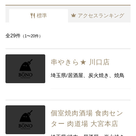
その他肉料理
千葉県
東京都
神奈川県
標準
アクセスランキング
中部
新潟県
富山県
石川県
福井県
山梨県
長野県
岐阜県
静岡県
全29件
（1〜20件）
愛知県
串やきら★ 川口店
近畿
三重県
滋賀県
京都
大阪府
埼玉県/居酒屋、炭火焼き、焼鳥
兵庫県
奈良県
和歌山県
中国
鳥取県
島根県
岡山県
広島県
山口県
個室焼肉酒場 食肉セン
ター 肉道場 大宮本店
四国
徳島県
香川県
愛媛県
高知県