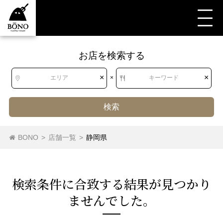
お店を検索する
すべて
すべて
静岡県
和食
焼鳥・串焼・鳥料理
もつ焼き
×
×
エリア
×
キーワード
検索
北海道
北海道
焼鳥
串焼き
もつ焼き
焼きとん
鳥料理
BONO
>
店舗一覧
>
静岡県
手羽先
東北
青森県
岩手県
宮城県
秋田県
検索条件に合致する結果が⾒つかり
山形県
福島県
ませんでした。
関東
茨城県
栃木県
群馬県
埼玉県