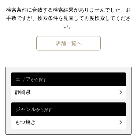
千葉県
東京都
神奈川県
検索条件に合致する検索結果がありませんでした。
お
手数ですが、検索条件を⾒直して再度検索してくださ
中部
新潟県
富山県
石川県
福井県
い。
山梨県
長野県
岐阜県
静岡県
店舗一覧へ
愛知県
近畿
三重県
滋賀県
京都
大阪府
兵庫県
奈良県
和歌山県
エリア
から探す
静岡県
中国
鳥取県
島根県
岡山県
広島県
山口県
ジャンル
から探す
もつ焼き
四国
徳島県
香川県
愛媛県
高知県