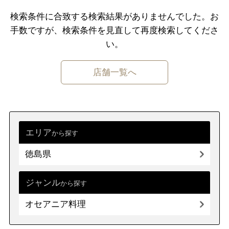
千葉県
東京都
神奈川県
検索条件に合致する検索結果がありませんでした。
お
手数ですが、検索条件を⾒直して再度検索してくださ
中部
新潟県
富山県
石川県
福井県
い。
山梨県
長野県
岐阜県
静岡県
店舗一覧へ
愛知県
近畿
三重県
滋賀県
京都
大阪府
兵庫県
奈良県
和歌山県
エリア
から探す
徳島県
中国
鳥取県
島根県
岡山県
広島県
山口県
ジャンル
から探す
オセアニア料理
四国
徳島県
香川県
愛媛県
高知県