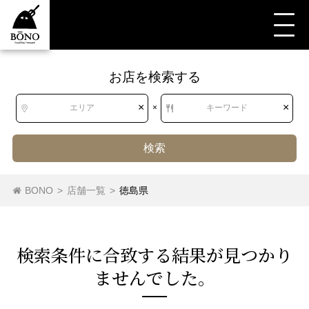
お店を検索する
すべて
すべて
徳島県
洋食・西洋料理
西洋各国料理
オセアニア料理
×
×
エリア
×
キーワード
検索
北海道
北海道
カリフォルニア料理
オセアニア料理
ハワイ料理
BONO
>
店舗一覧
>
徳島県
西洋各国料理（その他）
地中海料理
ドイツ料理
東北
青森県
岩手県
宮城県
秋田県
ロシア料理
アメリカ料理
検索条件に合致する結果が⾒つかり
山形県
福島県
ませんでした。
関東
茨城県
栃木県
群馬県
埼玉県