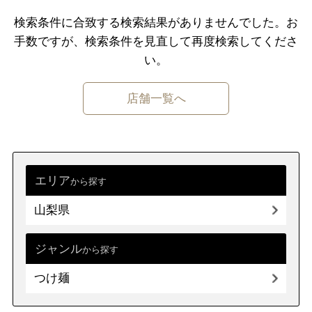
千葉県
東京都
神奈川県
検索条件に合致する検索結果がありませんでした。
お
手数ですが、検索条件を⾒直して再度検索してくださ
中部
新潟県
富山県
石川県
福井県
い。
山梨県
長野県
岐阜県
静岡県
店舗一覧へ
愛知県
近畿
三重県
滋賀県
京都
大阪府
兵庫県
奈良県
和歌山県
エリア
から探す
山梨県
中国
鳥取県
島根県
岡山県
広島県
山口県
ジャンル
から探す
つけ麺
四国
徳島県
香川県
愛媛県
高知県