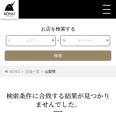
お店を検索する
すべて
すべて
山梨県
つけ麺
つけ麺
×
×
エリア
×
キーワード
検索
北海道
北海道
つけ麺
BONO
>
店舗一覧
>
山梨県
東北
青森県
岩手県
宮城県
秋田県
検索条件に合致する結果が⾒つかり
山形県
福島県
ませんでした。
関東
茨城県
栃木県
群馬県
埼玉県