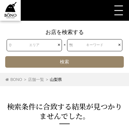
お店を検索する
すべて
すべて
山梨県
和食
焼鳥・串焼・鳥料理
串焼き
×
×
エリア
×
キーワード
検索
北海道
北海道
焼鳥
串焼き
もつ焼き
焼きとん
鳥料理
BONO
>
店舗一覧
>
山梨県
手羽先
東北
青森県
岩手県
宮城県
秋田県
検索条件に合致する結果が⾒つかり
山形県
福島県
ませんでした。
関東
茨城県
栃木県
群馬県
埼玉県