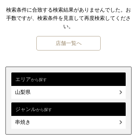
千葉県
東京都
神奈川県
検索条件に合致する検索結果がありませんでした。
お
手数ですが、検索条件を⾒直して再度検索してくださ
中部
新潟県
富山県
石川県
福井県
い。
山梨県
長野県
岐阜県
静岡県
店舗一覧へ
愛知県
近畿
三重県
滋賀県
京都
大阪府
兵庫県
奈良県
和歌山県
エリア
から探す
山梨県
中国
鳥取県
島根県
岡山県
広島県
山口県
ジャンル
から探す
串焼き
四国
徳島県
香川県
愛媛県
高知県