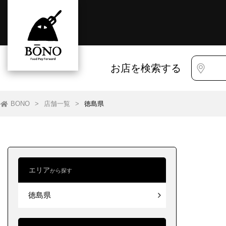
お店を検索する
BONO
>
店舗一覧
>
徳島県
エリア
から探す
すべて
すべて
徳島県