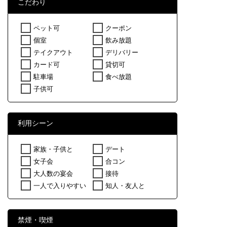
こだわり
ペット可
クーポン
個室
飲み放題
テイクアウト
デリバリー
カード可
貸切可
駐車場
食べ放題
子供可
利用シーン
家族・子供と
デート
女子会
合コン
大人数の宴会
接待
一人で入りやすい
知人・友人と
禁煙・喫煙