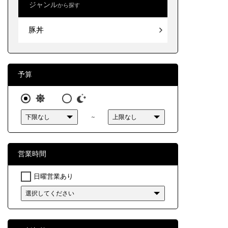
ジャンル
から探す
北海道
豚丼
豚丼
東北
関東
中部
予算
近畿
～
中国
四国
営業時間
九州・
日曜営業あり