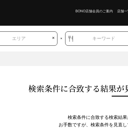
BONO店舗会員のご案内
店舗一
×
エリア
キーワード
×
検索条件に合致する結果が
徳島県
和食
丼もの
豚丼
検索条件に合致する検索結果
お手数ですが、検索条件を⾒直し