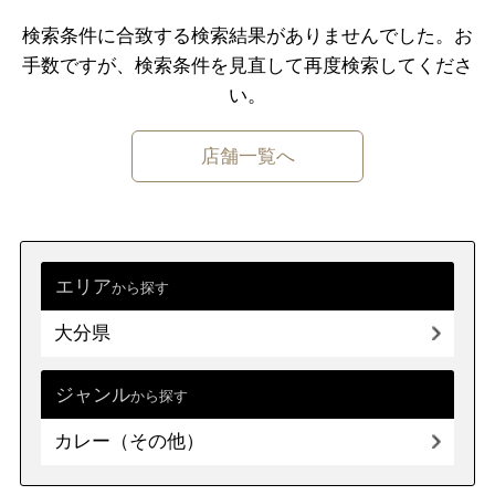
千葉県
東京都
神奈川県
検索条件に合致する検索結果がありませんでした。
お
手数ですが、検索条件を⾒直して再度検索してくださ
中部
新潟県
富山県
石川県
福井県
い。
山梨県
長野県
岐阜県
静岡県
店舗一覧へ
愛知県
近畿
三重県
滋賀県
京都
大阪府
兵庫県
奈良県
和歌山県
エリア
から探す
大分県
中国
鳥取県
島根県
岡山県
広島県
山口県
ジャンル
から探す
カレー（その他）
四国
徳島県
香川県
愛媛県
高知県