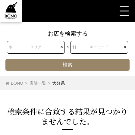
お店を検索する
すべて
すべて
大分県
カレー
カレー（その他）
×
×
エリア
×
キーワード
検索
北海道
北海道
タイカレー
スープカレー
カレー（その他）
BONO
>
店舗一覧
>
大分県
カレーライス
欧風カレー
インドカレー
東北
青森県
岩手県
宮城県
秋田県
検索条件に合致する結果が⾒つかり
山形県
福島県
ませんでした。
関東
茨城県
栃木県
群馬県
埼玉県