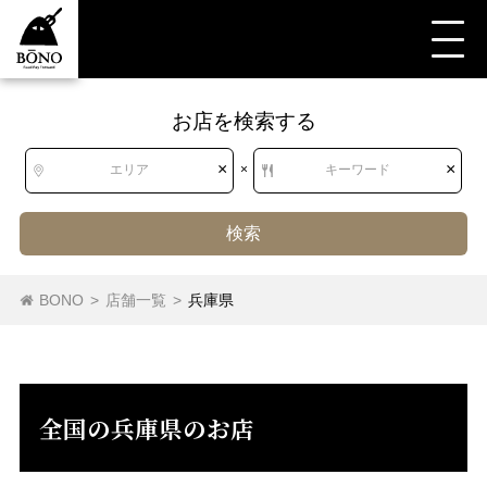
お店を検索する
すべて
すべて
兵庫県
レストラン（その他）
弁当・おにぎり
×
×
エリア
×
キーワード
検索
北海道
北海道
弁当
おにぎり
BONO
>
店舗一覧
>
兵庫県
東北
青森県
岩手県
宮城県
秋田県
山形県
福島県
全国の兵庫県のお店
関東
茨城県
栃木県
群馬県
埼玉県