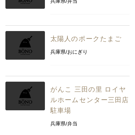
兵庫県/弁当
九州・沖縄
福岡県
佐賀県
長崎県
熊本県
大分県
宮崎県
鹿児島県
沖縄県
太陽人のポークたまご
兵庫県/おにぎり
がんこ 三田の里 ロイヤ
ルホームセンター三田店
駐車場
兵庫県/弁当