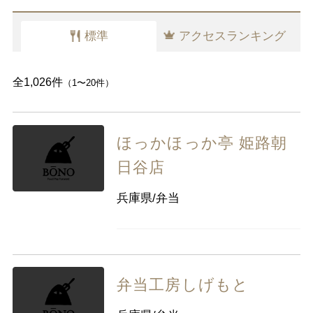
千葉県
東京都
神奈川県
標準
アクセスランキング
中部
新潟県
富山県
石川県
福井県
山梨県
長野県
岐阜県
静岡県
全1,026件
（1〜20件）
愛知県
ほっかほっか亭 姫路朝
近畿
三重県
滋賀県
京都
大阪府
日谷店
兵庫県
奈良県
和歌山県
兵庫県/弁当
中国
鳥取県
島根県
岡山県
広島県
山口県
弁当工房しげもと
四国
徳島県
香川県
愛媛県
高知県