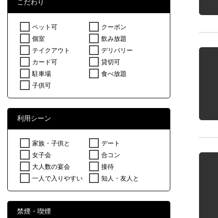
こだわり
パン・
ペット可
クーポン
鍋
個室
飲み放題
テイクアウト
デリバリー
水炊き
カード可
貸切可
ちゃん
駐車場
食べ放題
子供可
スイー
スイー
利用シーン
居酒屋
家族・子供と
デート
居酒屋
女子会
合コン
大人数の宴会
接待
一人で入りやすい
知人・友人と
バー
バー
禁煙・喫煙