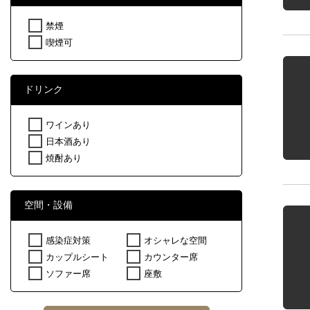
創作料
創作料
禁煙
喫煙可
パブ
パブ
ドリンク
ファミ
ワインあり
ファミ
日本酒あり
焼酎あり
ラウン
ラウン
空間・設備
レスト
感染症対策
オシャレな空間
レスト
カップルシート
カウンター席
ソファー席
座敷
ワイン