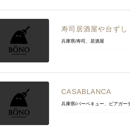
バー
ン
ン
寿司居酒屋や台ずし
兵庫県/寿司、居酒屋
ーデン
ーデン
ラーメン
台湾まぜそば
汁なし担々麺
CASABLANCA
ー
ー
兵庫県/バーベキュー、ビアガー