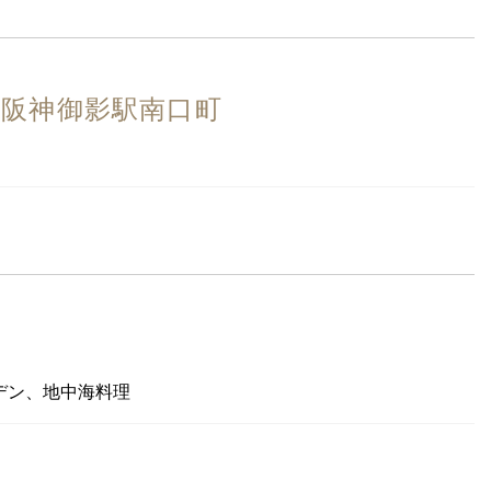
 阪神御影駅南口町
デン、地中海料理