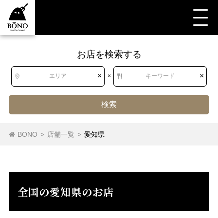
お店を検索する
すべて
すべて
愛知県
和食
郷土料理
きりたんぽ
×
×
エリア
×
キーワード
検索
北海道
北海道
沖縄料理
きりたんぽ
馬刺し
BONO
>
店舗一覧
>
愛知県
郷土料理（その他）
東北
青森県
岩手県
宮城県
秋田県
山形県
福島県
全国の愛知県のお店
関東
茨城県
栃木県
群馬県
埼玉県