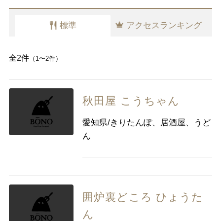
千葉県
東京都
神奈川県
標準
アクセスランキング
中部
新潟県
富山県
石川県
福井県
山梨県
長野県
岐阜県
静岡県
全2件
（1〜2件）
愛知県
秋田屋 こうちゃん
近畿
三重県
滋賀県
京都
大阪府
愛知県/きりたんぽ、居酒屋、うど
兵庫県
奈良県
和歌山県
ん
中国
鳥取県
島根県
岡山県
広島県
山口県
囲炉裏どころ ひょうた
四国
徳島県
香川県
愛媛県
高知県
ん