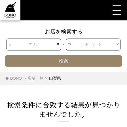
お店を検索する
すべて
すべて
山梨県
和食
郷土料理
きりたんぽ
×
×
エリア
×
キーワード
検索
北海道
北海道
沖縄料理
きりたんぽ
馬刺し
BONO
>
店舗一覧
>
山梨県
郷土料理（その他）
東北
青森県
岩手県
宮城県
秋田県
検索条件に合致する結果が⾒つかり
山形県
福島県
ませんでした。
関東
茨城県
栃木県
群馬県
埼玉県