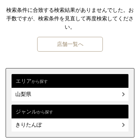
千葉県
東京都
神奈川県
検索条件に合致する検索結果がありませんでした。
お
手数ですが、検索条件を⾒直して再度検索してくださ
中部
新潟県
富山県
石川県
福井県
い。
山梨県
長野県
岐阜県
静岡県
店舗一覧へ
愛知県
近畿
三重県
滋賀県
京都
大阪府
兵庫県
奈良県
和歌山県
エリア
から探す
山梨県
中国
鳥取県
島根県
岡山県
広島県
山口県
ジャンル
から探す
きりたんぽ
四国
徳島県
香川県
愛媛県
高知県