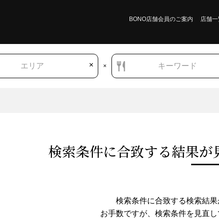
BONO店舗会員のご案内
店舗一
×
エリア
キーワード
×
検索条件に合致する結果が
青森県
洋食・西洋料理
西洋各国料理
アメリカ料理
検索条件に合致する検索結果
お手数ですが、検索条件を⾒直し