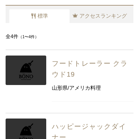
千葉県
東京都
神奈川県
標準
アクセスランキング
中部
新潟県
富山県
石川県
福井県
山梨県
長野県
岐阜県
静岡県
全4件
（1〜4件）
愛知県
フードトレーラー クラ
近畿
三重県
滋賀県
京都
大阪府
ウド19
兵庫県
奈良県
和歌山県
山形県/アメリカ料理
中国
鳥取県
島根県
岡山県
広島県
山口県
ハッピージャックダイ
四国
徳島県
香川県
愛媛県
高知県
ナー