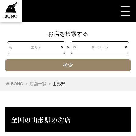
お店を検索する
すべて
すべて
山形県
洋食・西洋料理
西洋各国料理
アメリカ料理
×
×
エリア
×
キーワード
検索
北海道
北海道
カリフォルニア料理
オセアニア料理
ハワイ料理
BONO
>
店舗一覧
>
山形県
西洋各国料理（その他）
地中海料理
ドイツ料理
東北
青森県
岩手県
宮城県
秋田県
ロシア料理
アメリカ料理
山形県
福島県
全国の山形県のお店
関東
茨城県
栃木県
群馬県
埼玉県