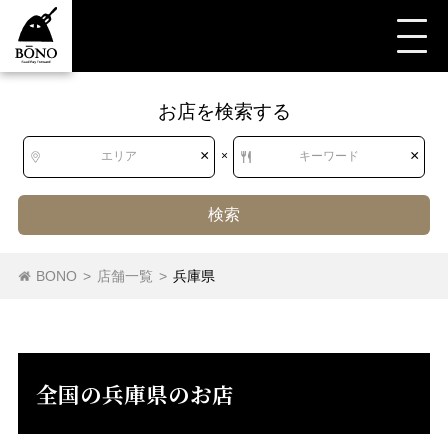
お店を検索する
すべて
すべて
兵庫県
洋食・西洋料理
洋食・欧風料理
シチュー
×
×
エリア
×
キーワード
検索
北海道
北海道
ハヤシライス
オムライス
シチュー
スープ
BONO
>
店舗一覧
>
兵庫県
コロッケ・フライ
洋食・欧風料理（その他）
東北
青森県
岩手県
宮城県
秋田県
山形県
福島県
全国の兵庫県のお店
関東
茨城県
栃木県
群馬県
埼玉県