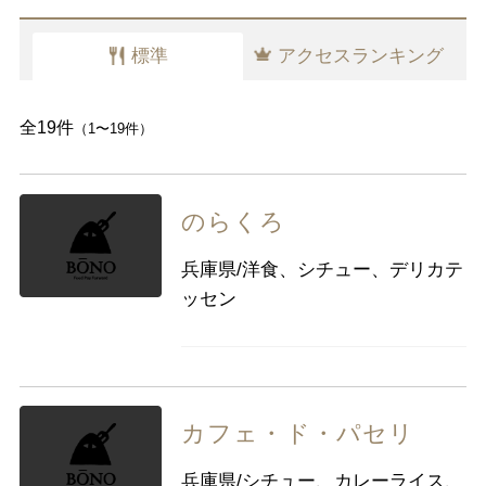
千葉県
東京都
神奈川県
標準
アクセスランキング
中部
新潟県
富山県
石川県
福井県
山梨県
長野県
岐阜県
静岡県
全19件
（1〜19件）
愛知県
のらくろ
近畿
三重県
滋賀県
京都
大阪府
兵庫県/洋食、シチュー、デリカテ
兵庫県
奈良県
和歌山県
ッセン
中国
鳥取県
島根県
岡山県
広島県
山口県
カフェ・ド・パセリ
四国
徳島県
香川県
愛媛県
高知県
兵庫県/シチュー、カレーライス、