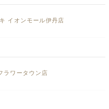
キ イオンモール伊丹店
三田フラワータウン店
）