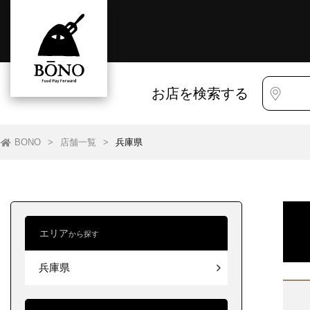
お店を検索する
BONO
>
店舗一覧
>
兵庫県
エリア
から探す
すべて
すべて
兵庫県