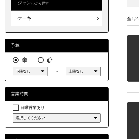
ジャンル
から探す
北海道
ケーキ
ケーキ
東北
全1,2
関東
中部
予算
近畿
～
中国
四国
営業時間
九州・
日曜営業あり