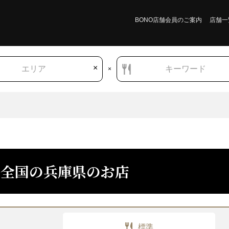
BONO店舗会員のご案内
店舗一
×
エリア
キーワード
×
全国の兵庫県のお店
兵庫県
スイーツ
洋菓子
ケーキ
標準