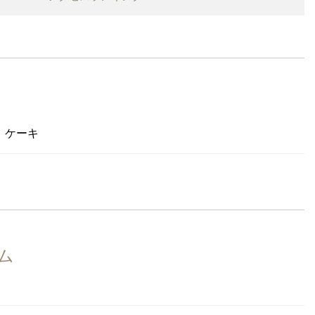
県
都
神奈川県
県
岐阜県
、ケーキ
和歌山県
県
鹿児島県
ム
）