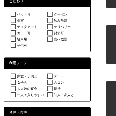
こだわり
ペット可
クーポン
個室
飲み放題
テイクアウト
デリバリー
カード可
貸切可
駐車場
食べ放題
子供可
利用シーン
家族・子供と
デート
女子会
合コン
大人数の宴会
接待
一人で入りやすい
知人・友人と
禁煙・喫煙