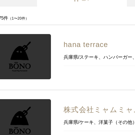
北海道
チョコレート
マカロン
バームクーヘン
洋菓子（その他）
青森県
岩手県
宮城県
秋田県
山形県
福島
75件
（1〜20件）
茨城県
栃木県
群馬県
埼玉県
千葉県
東京
新潟県
富山県
石川県
福井県
山梨県
長野
hana terrace
静岡県
愛知県
兵庫県/ステーキ、ハンバーガー
三重県
滋賀県
京都
大阪府
兵庫県
奈良県
鳥取県
島根県
岡山県
広島県
山口県
徳島県
香川県
愛媛県
高知県
沖縄
福岡県
佐賀県
長崎県
熊本県
大分県
宮崎
株式会社ミャムミャ
沖縄県
兵庫県/ケーキ、洋菓子（その他