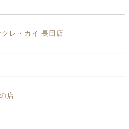
サクレ・カイ 長田店
販の店
）