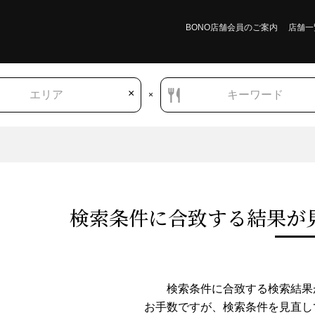
BONO店舗会員のご案内
店舗一
×
エリア
キーワード
×
検索条件に合致する結果が
香川県
アジア・エスニック
中南米料理
中南米料理（その他）
検索条件に合致する検索結果
お手数ですが、検索条件を⾒直し