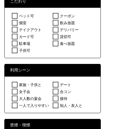
こだわり
ペット可
クーポン
個室
飲み放題
テイクアウト
デリバリー
カード可
貸切可
駐車場
食べ放題
子供可
利用シーン
家族・子供と
デート
女子会
合コン
大人数の宴会
接待
一人で入りやすい
知人・友人と
禁煙・喫煙