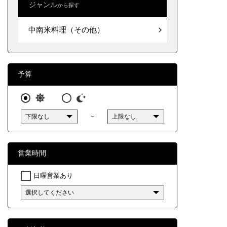
ジャンル
から探す
北海道
中南米
中南米料理（その他）
東北
関東
中部
予算
近畿
～
中国
四国
営業時間
九州・
日曜営業あり