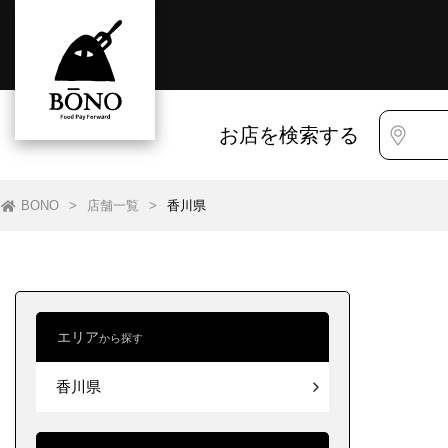
お店を検索する
BONO
>
店舗一覧
>
香川県
エリア
から探す
すべて
すべて
香川県