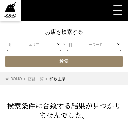
お店を検索する
すべて
すべて
和歌山県
アジア・エスニック
中南米料理
×
×
エリア
×
キーワード
中南米料理（その他）
検索
北海道
北海道
BONO
>
店舗一覧
>
和歌山県
ブラジル料理
シュラスコ
中南米料理（その他）
東北
青森県
岩手県
宮城県
秋田県
メキシコ料理
検索条件に合致する結果が⾒つかり
山形県
福島県
ませんでした。
関東
茨城県
栃木県
群馬県
埼玉県