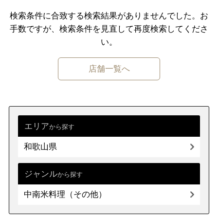
千葉県
東京都
神奈川県
検索条件に合致する検索結果がありませんでした。
お
手数ですが、検索条件を⾒直して再度検索してくださ
中部
新潟県
富山県
石川県
福井県
い。
山梨県
長野県
岐阜県
静岡県
店舗一覧へ
愛知県
近畿
三重県
滋賀県
京都
大阪府
兵庫県
奈良県
和歌山県
エリア
から探す
和歌山県
中国
鳥取県
島根県
岡山県
広島県
山口県
ジャンル
から探す
中南米料理（その他）
四国
徳島県
香川県
愛媛県
高知県