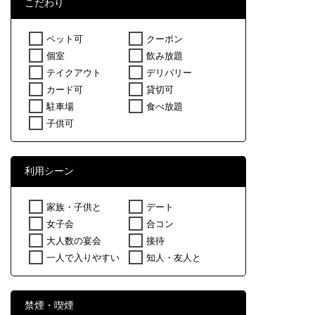
こだわり
ペット可
クーポン
個室
飲み放題
テイクアウト
デリバリー
カード可
貸切可
駐車場
食べ放題
子供可
利用シーン
家族・子供と
デート
女子会
合コン
大人数の宴会
接待
一人で入りやすい
知人・友人と
禁煙・喫煙