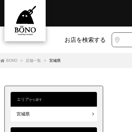
お店を検索する
BONO
>
店舗一覧
>
宮城県
エリア
から探す
すべて
すべて
宮城県