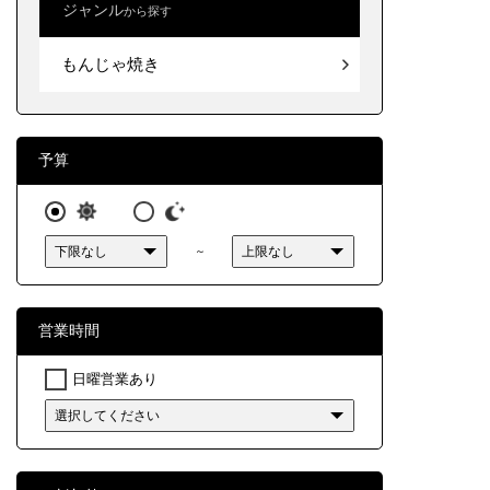
ジャンル
から探す
北海道
お好み
もんじゃ焼き
東北
関東
中部
予算
近畿
～
中国
四国
営業時間
九州・
日曜営業あり