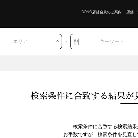
BONO店舗会員のご案内
店舗一
×
エリア
キーワード
×
検索条件に合致する結果が
宮城県
和食
お好み焼き・たこ焼き
もんじゃ焼き
検索条件に合致する検索結果
お手数ですが、検索条件を⾒直し