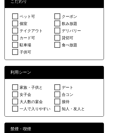
こだわり
ペット可
クーポン
個室
飲み放題
テイクアウト
デリバリー
カード可
貸切可
駐車場
食べ放題
子供可
利用シーン
家族・子供と
デート
女子会
合コン
大人数の宴会
接待
一人で入りやすい
知人・友人と
禁煙・喫煙