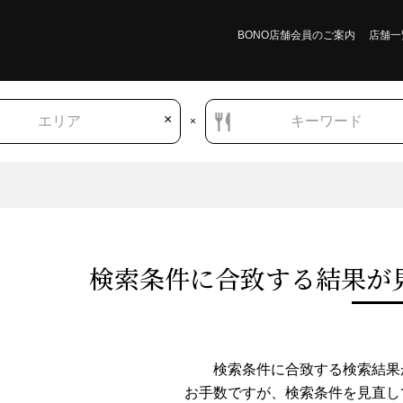
BONO店舗会員のご案内
店舗一
×
エリア
キーワード
×
検索条件に合致する結果が
宮崎県
和食
お好み焼き・たこ焼き
もんじゃ焼き
検索条件に合致する検索結果
お手数ですが、検索条件を⾒直し