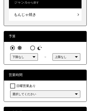
ジャンル
から探す
北海道
お好み
もんじゃ焼き
東北
関東
中部
予算
近畿
～
中国
四国
営業時間
九州・
日曜営業あり