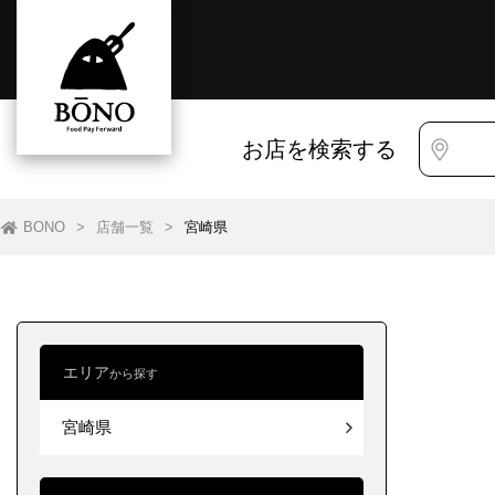
お店を検索する
BONO
>
店舗一覧
>
宮崎県
エリア
から探す
すべて
すべて
宮崎県