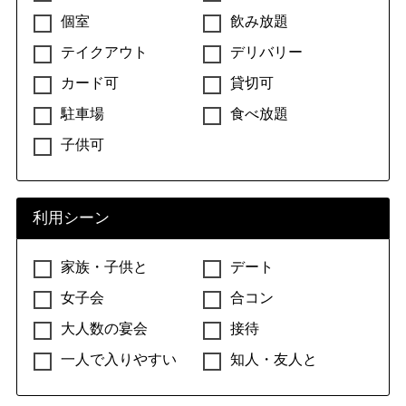
個室
飲み放題
テイクアウト
デリバリー
居酒屋・ダイニングバー
カード可
貸切可
居酒屋
ダイニングバー
駐車場
食べ放題
居酒屋・ダイニングバー（その他）
子供可
バー
利用シーン
バー
家族・子供と
デート
女子会
合コン
創作料理・無国籍料理
大人数の宴会
接待
創作料理
イノベーティブ・フュージョン
一人で入りやすい
知人・友人と
無国籍料理