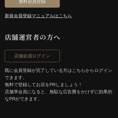
無料会員登録
汁なしラーメン
新規会員登録マニュアルはこちら
油そば
台湾まぜそば
汁なし担々麺
店舗運営者の⽅へ
ビアバー
ビアバー
店舗会員ログイン
既に会員登録が完了している⽅はこちらからログイン
つけ麺
できます。
無料で登録してお店をPRしましょう！
つけ麺
店舗準会員になると、無駄な広告費をかけずに効果的
なPRができます。
スポーツバー
スポーツバー