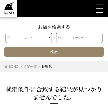
お店を検索する
すべて
長野県
アジア・エスニック
×
×
エリア
×
キーワード
西アジア料理
中南米料理
アフリカ料理
検索
アジア・エスニック料理（その他）
韓国料理
北海道
北海道
BONO
>
店舗一覧
>
長野県
東南アジア料理
南アジア料理
東北
青森県
岩手県
宮城県
秋田県
日本茶専門店
検索条件に合致する結果が⾒つかり
山形県
福島県
ませんでした。
日本茶専門店
関東
茨城県
栃木県
群馬県
埼玉県