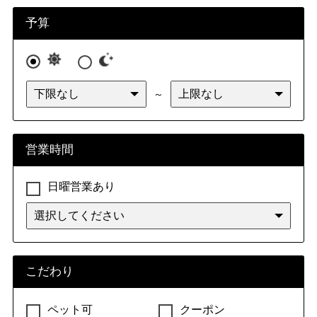
九州・沖縄
福岡県
佐賀県
長崎県
熊本県
パン・サンドイッチ（その他）
パン
予算
大分県
宮崎県
鹿児島県
サンドイッチ
ベーグル
沖縄県
～
鍋
水炊き
ちりとり鍋・てっちゃん鍋
中国鍋・火鍋
営業時間
韓国鍋
タイスキ
鍋（その他）
ちゃんこ鍋
日曜営業あり
うどんすき
もつ鍋
スイーツ
こだわり
スイーツ（その他）
洋菓子
和菓子・甘味処
ペット可
クーポン
中華菓子