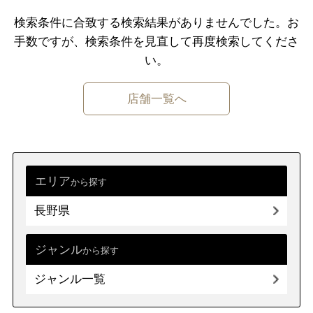
千葉県
東京都
神奈川県
カレー
検索条件に合致する検索結果がありませんでした。
お
手数ですが、検索条件を⾒直して再度検索してくださ
中部
タイカレー
スープカレー
カレー（その他）
新潟県
富山県
石川県
福井県
い。
山梨県
長野県
岐阜県
静岡県
カレーライス
欧風カレー
インドカレー
店舗一覧へ
愛知県
カフェ・喫茶（その他）
近畿
三重県
滋賀県
京都
大阪府
カフェ・喫茶（その他）
兵庫県
奈良県
和歌山県
エリア
から探す
長野県
焼肉・ホルモン
中国
鳥取県
島根県
岡山県
広島県
山口県
ジャンル
焼肉・ホルモン
ジンギスカン
から探す
ジャンル一覧
四国
徳島県
香川県
愛媛県
高知県
パン・サンドイッチ