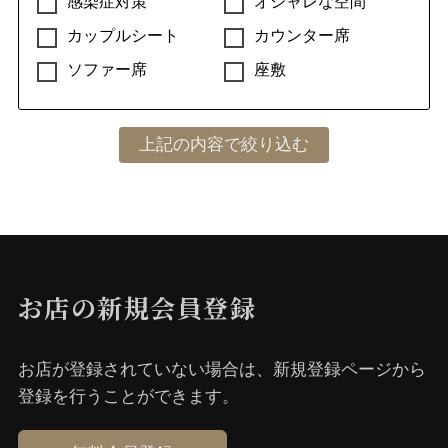
感染症対策
オシャレな空間
レストラン（その他）
定食・食堂
自然食・薬膳
カップルシート
カウンター席
弁当・おにぎり
ソファー席
座敷
ワインバー
ワインバー
ラーメン
ラーメン
お店の新規会員登録
ビアガーデン
お店が登録されていない場合は、新規登録ページから
登録を⾏うことができます。
ビアガーデン