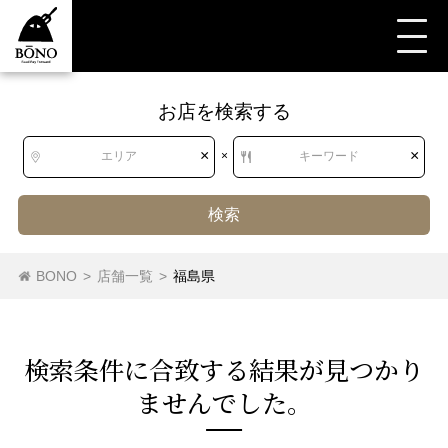
お店を検索する
すべて
すべて
福島県
洋食・西洋料理
ステーキ・ハンバーグ
ステーキ
×
×
エリア
×
キーワード
検索
北海道
北海道
ステーキ
ハンバーグ
BONO
>
店舗一覧
>
福島県
東北
青森県
岩手県
宮城県
秋田県
検索条件に合致する結果が⾒つかり
山形県
福島県
ませんでした。
関東
茨城県
栃木県
群馬県
埼玉県