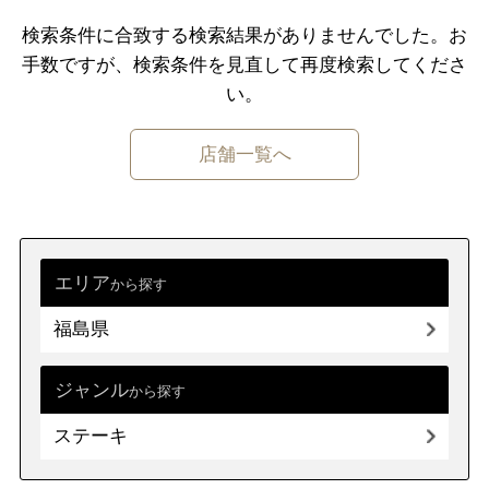
千葉県
東京都
神奈川県
検索条件に合致する検索結果がありませんでした。
お
手数ですが、検索条件を⾒直して再度検索してくださ
中部
新潟県
富山県
石川県
福井県
い。
山梨県
長野県
岐阜県
静岡県
店舗一覧へ
愛知県
近畿
三重県
滋賀県
京都
大阪府
兵庫県
奈良県
和歌山県
エリア
から探す
福島県
中国
鳥取県
島根県
岡山県
広島県
山口県
ジャンル
から探す
ステーキ
四国
徳島県
香川県
愛媛県
高知県