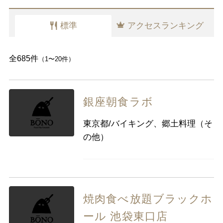
その他肉料理
原宿・表参道・青山
板橋・東武沿線
標準
アクセスランキング
六本木・麻布・広尾
大塚・巣鴨・駒込・赤羽
赤坂・永田町・溜池
千住・綾瀬・葛飾
全685件
（1〜20件）
四ツ谷・市ヶ谷・飯田橋
小金井・国分寺・国立
秋葉原・神田・水道橋
調布・府中・狛江
銀座朝食ラボ
上野・浅草・日暮里
町田・稲城・多摩
東京都/バイキング、郷土料理（そ
両国・錦糸町・小岩
西東京市周辺
の他）
築地・湾岸・お台場
立川市・八王子市周辺
浜松町・田町・品川
福生・青梅周辺
大井・蒲田
伊豆諸島・小笠原
焼肉食べ放題ブラックホ
ール 池袋東口店