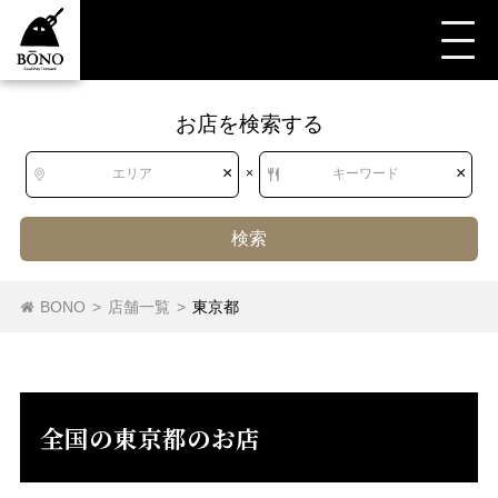
お店を検索する
すべて
すべて
東京都
レストラン（その他）
レストラン（その他）
×
×
エリア
×
キーワード
バイキング
検索
目黒・白金・五反田
銀座・新橋・有楽町
BONO
>
店舗一覧
>
東京都
屋形船・クルージング
レストラン（その他）
東急沿線
東京・日本橋
京王・小田急沿線
バイキング
デリカテッセン
シーフード
渋谷・恵比寿・代官山
中野～西荻窪
オイスターバー
にんにく料理
野菜料理
牛料理
全国の東京都のお店
新宿・代々木・大久保
吉祥寺・三鷹・武蔵境
豚料理
馬肉料理
炭火焼き
バーベキュー
池袋～高田馬場・早稲田
西武沿線