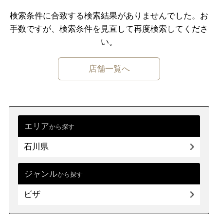
千葉県
東京都
神奈川県
検索条件に合致する検索結果がありませんでした。
お
手数ですが、検索条件を⾒直して再度検索してくださ
中部
新潟県
富山県
石川県
福井県
い。
山梨県
長野県
岐阜県
静岡県
店舗一覧へ
愛知県
近畿
三重県
滋賀県
京都
大阪府
兵庫県
奈良県
和歌山県
エリア
から探す
石川県
中国
鳥取県
島根県
岡山県
広島県
山口県
ジャンル
から探す
ピザ
四国
徳島県
香川県
愛媛県
高知県