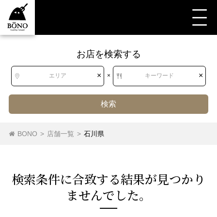
お店を検索する
すべて
すべて
石川県
洋食・西洋料理
パスタ・ピザ
ピザ
×
×
エリア
×
キーワード
検索
北海道
北海道
パスタ
ピザ
BONO
>
店舗一覧
>
石川県
東北
青森県
岩手県
宮城県
秋田県
検索条件に合致する結果が⾒つかり
山形県
福島県
ませんでした。
関東
茨城県
栃木県
群馬県
埼玉県