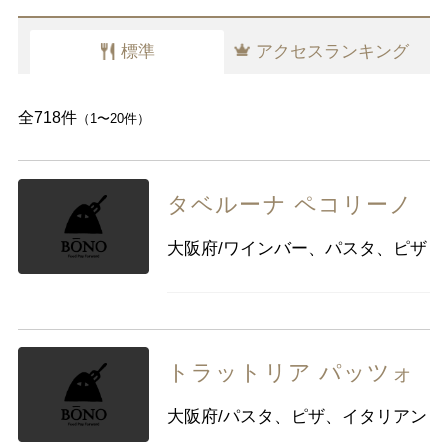
千葉県
東京都
神奈川県
標準
アクセスランキング
中部
新潟県
富山県
石川県
福井県
山梨県
長野県
岐阜県
静岡県
全718件
（1〜20件）
愛知県
タベルーナ ペコリーノ
近畿
三重県
滋賀県
京都
大阪府
大阪府/ワインバー、パスタ、ピザ
兵庫県
奈良県
和歌山県
中国
鳥取県
島根県
岡山県
広島県
山口県
トラットリア パッツォ
四国
徳島県
香川県
愛媛県
高知県
大阪府/パスタ、ピザ、イタリアン