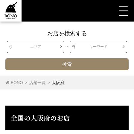
お店を検索する
すべて
すべて
大阪府
洋食・西洋料理
パスタ・ピザ
ピザ
×
×
エリア
×
キーワード
検索
北海道
北海道
パスタ
ピザ
BONO
>
店舗一覧
>
大阪府
東北
青森県
岩手県
宮城県
秋田県
山形県
福島県
全国の大阪府のお店
関東
茨城県
栃木県
群馬県
埼玉県