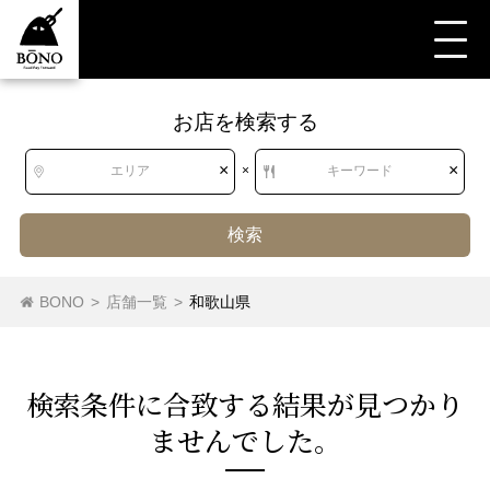
お店を検索する
すべて
すべて
和歌山県
洋食・西洋料理
パスタ・ピザ
ピザ
×
×
エリア
×
キーワード
検索
北海道
北海道
パスタ
ピザ
BONO
>
店舗一覧
>
和歌山県
東北
青森県
岩手県
宮城県
秋田県
検索条件に合致する結果が⾒つかり
山形県
福島県
ませんでした。
関東
茨城県
栃木県
群馬県
埼玉県