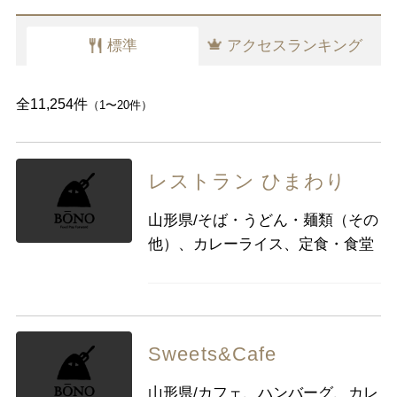
愛知県
標準
アクセスランキング
近畿
三重県
滋賀県
京都
大阪府
全11,254件
（1〜20件）
兵庫県
奈良県
和歌山県
中国
鳥取県
島根県
岡山県
広島県
レストラン ひまわり
山口県
山形県/そば・うどん・麺類（その
他）、カレーライス、定食・食堂
四国
徳島県
香川県
愛媛県
高知県
九州・沖縄
福岡県
佐賀県
長崎県
熊本県
大分県
宮崎県
鹿児島県
Sweets&Cafe
沖縄県
山形県/カフェ、ハンバーグ、カレ