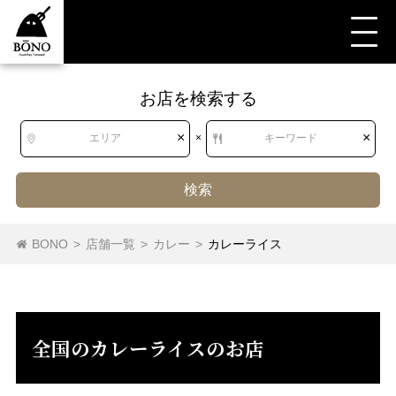
お店を検索する
すべて
カレー
カレーライス
北海道
北海道
×
×
エリア
×
キーワード
東北
青森県
岩手県
宮城県
秋田県
検索
山形県
福島県
タイカレー
スープカレー
カレー（その他）
BONO
>
店舗一覧
>
カレー
>
カレーライス
関東
茨城県
栃木県
群馬県
埼玉県
カレーライス
欧風カレー
インドカレー
千葉県
東京都
神奈川県
全国のカレーライスのお店
中部
新潟県
富山県
石川県
福井県
山梨県
長野県
岐阜県
静岡県